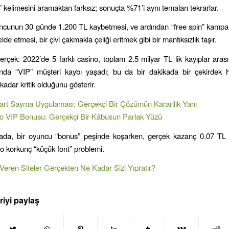
 kelimesini aramaktan farksız; sonuçta %71’i aynı temaları tekrarlar.
uncunun 30 günde 1.200 TL kaybetmesi, ve ardından “free spin” kamp
lde etmesi, bir çivi çakmakla çeliği eritmek gibi bir mantıksızlık taşır.
erçek: 2022’de 5 farklı casino, toplam 2.5 milyar TL lik kayıplar ara
nda “VIP” müşteri kaybı yaşadı; bu da bir dakikada bir çekirdek ha
adar kritik olduğunu gösterir.
Kart Sayma Uygulaması: Gerçekçi Bir Çözümün Karanlık Yanı
no VIP Bonusu: Gerçekçi Bir Kâbusun Parlak Yüzü
rada, bir oyuncu “bonus” peşinde koşarken, gerçek kazanç 0.07 TL 
te o korkunç “küçük font” problemi.
Veren Siteler Gerçekten Ne Kadar Sizi Yıpratır?
iyi paylaş