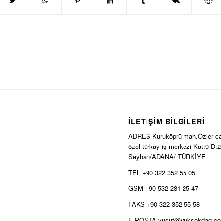
İLETİŞİM BİLGİLERİ
ADRES Kuruköprü mah.Özler c
özel türkay iş merkezi Kat:9 D:2
Seyhan/ADANA/ TÜRKİYE
TEL +90 322 352 55 05
GSM +90 532 281 25 47
FAKS +90 322 352 55 58
E-POSTA yusuf@yuksekdag.co