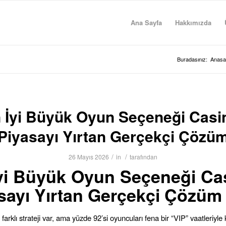
Ana Sayfa
Hakkımızda
Buradasınız:
Anasa
 İyi Büyük Oyun Seçeneği Casi
Piyasayı Yırtan Gerçekçi Çözü
/
/
26 Mayıs 2026
in
tarafından
yi Büyük Oyun Seçeneği Ca
sayı Yırtan Gerçekçi Çözüm
7 farklı strateji var, ama yüzde 92’si oyuncuları fena bir “VIP” vaatleriyle 