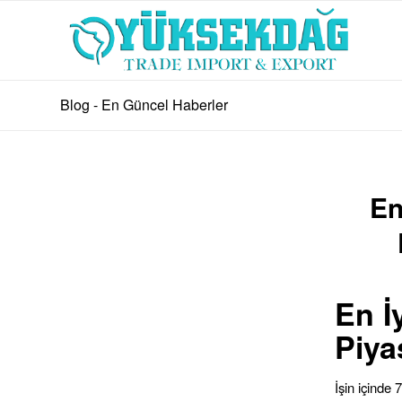
Blog - En Güncel Haberler
En
En İ
Piya
İşin içinde 