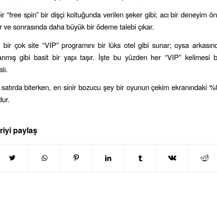
r “free spin” bir dişçi koltuğunda verilen şeker gibi; acı bir deneyim ön
r ve sonrasında daha büyük bir ödeme talebi çıkar.
 bir çok site “VIP” programını bir lüks otel gibi sunar; oysa arkasın
nmış gibi basit bir yapı taşır. İşte bu yüzden her “VIP” kelimesi bir
lı.
ki satırda biterken, en sinir bozucu şey bir oyunun çekim ekranındaki %
dur.
iyi paylaş