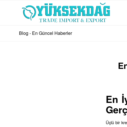
Blog - En Güncel Haberler
En
En İ
Gerç
Üçlü bir kr