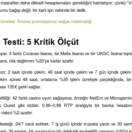
masrafları daha dikkatli hesaplamaları gerektiğini hatırlatıyor; çünkü “V
umu bağışı değil, bir karlı işin cebinde bir delik.
r ücretsiz: Sınırsız promosyonun soğuk matematiği
 Testi: 5 Kritik Ölçüt
yısı: 3 farklı Curacao lisansı, bir Malta lisansı ve bir UKGC lisansı to
isans, risk dağılımını %20’ye kadar azaltır.
zı: 2 saat içinde çekim, 48 saat içinde çekim ve 7 gün içinde çekim
kim süresi 48 saat, ortalama %35 işlem ücretiyle çarpıldığında, bi
ası 135 € getiri sağlar.
tliliği: 42 farklı casino oyun sağlayıcısı, örneğin NetEnt ve Microgami
 Quest gibi slotlar, 0,96–0,98 RTP aralığıyla bir banka hesabını
iskini %2 azaltır.
desteği: 24/7 canlı sohbet, 7 iş günü içinde e-posta yanıtı ve 30 saniy
esi. 30 saniye, bir oyuncunun bir dakikalık kaybettiği zamanın %50’si k