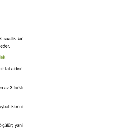
saatlik bir
beder.
dek
 tat aldırır,
n az 3 farklı
ybettiklerini
lçülür; yani