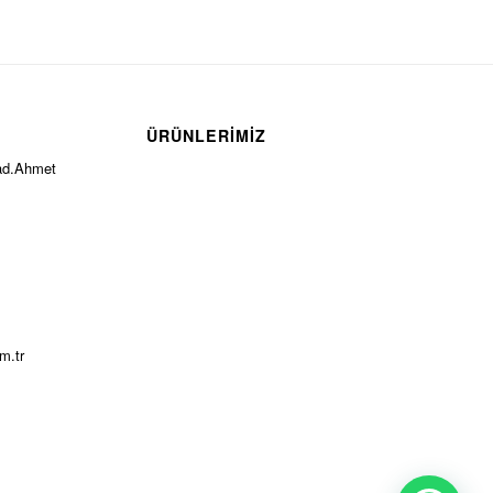
ÜRÜNLERİMİZ
ad.Ahmet
m.tr