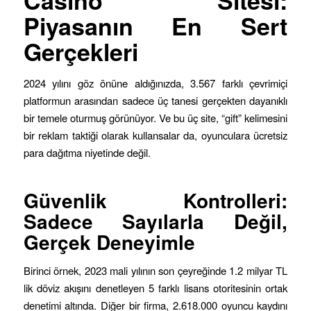
Casino Sitesi:
Piyasanın En Sert
Gerçekleri
2024 yılını göz önüne aldığınızda, 3.567 farklı çevrimiçi
platformun arasından sadece üç tanesi gerçekten dayanıklı
bir temele oturmuş görünüyor. Ve bu üç site, “gift” kelimesini
bir reklam taktiği olarak kullansalar da, oyunculara ücretsiz
para dağıtma niyetinde değil.
Güvenlik Kontrolleri:
Sadece Sayılarla Değil,
Gerçek Deneyimle
Birinci örnek, 2023 mali yılının son çeyreğinde 1.2 milyar TL
lik döviz akışını denetleyen 5 farklı lisans otoritesinin ortak
denetimi altında. Diğer bir firma, 2.618.000 oyuncu kaydını