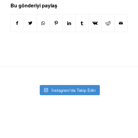
Bu gönderiyi paylaş
İnstagram\'da Takip Edin