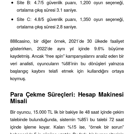
Site B: 4.7/5 güvenlik puanı, 1,200 oyun seçeneği,
ortalama çıkış süresi 3.1 saniye.
Site C: 4.8/5 güvenlik puanı, 1,350 oyun seçeneği,
ortalama çıkış süresi 2.8 saniye.
888casino, bir diğer örnek, 2021’de 30 ülkede faaliyet
gösterirken, 2022’de aynı yıl içinde 9.6% büyüme
kaydetmiş. Ancak “free spin” kampanyalarını analiz eden bir
veri analisti, oyuncuların %68’inin bu dönüşleri yalnızca
başlangıç kaybını telafi etmek için kullandığını ortaya
koymuş.
Para Çekme Süreçleri: Hesap Makinesi
Misali
Bir oyuncu, 15.000 TL lik bir bakiye ile 48 saat içinde çekim
talebinde bulunduğunda, sistemin %85’i bu talebi 72 saat
içinde işleme koyar. Kalan %15 ise, “örnek bir sorun”