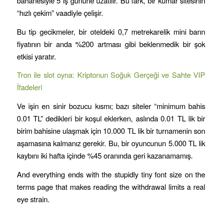
bahanesiyle 5 iş gününe uzatılır. Bu fark, bir kumar sitesinin
“hızlı çekim” vaadiyle çelişir.
Bu tip gecikmeler, bir oteldeki 0,7 metrekarelik mini barın
fiyatının bir anda %200 artması gibi beklenmedik bir şok
etkisi yaratır.
Tron ile slot oyna: Kriptonun Soğuk Gerçeği ve Sahte VIP
İfadeleri
Ve işin en sinir bozucu kısmı; bazı siteler “minimum bahis
0.01 TL” dedikleri bir koşul eklerken, aslında 0.01 TL lik bir
birim bahisine ulaşmak için 10.000 TL lik bir turnamenin son
aşamasına kalmanız gerekir. Bu, bir oyuncunun 5.000 TL lik
kaybını iki hafta içinde %45 oranında geri kazanamamış.
And everything ends with the stupidly tiny font size on the
terms page that makes reading the withdrawal limits a real
eye strain.