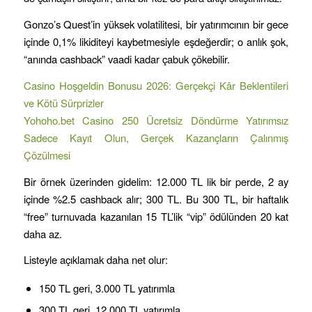
Gonzo’s Quest’in yüksek volatilitesi, bir yatırımcının bir gece
içinde 0,1% likiditeyi kaybetmesiyle eşdeğerdir; o anlık şok,
“anında cashback” vaadi kadar çabuk çökebilir.
Casino Hoşgeldin Bonusu 2026: Gerçekçi Kâr Beklentileri
ve Kötü Sürprizler
Yohoho.bet Casino 250 Ücretsiz Döndürme Yatırımsız
Sadece Kayıt Olun, Gerçek Kazançların Çalınmış
Çözülmesi
Bir örnek üzerinden gidelim: 12.000 TL lik bir perde, 2 ay
içinde %2.5 cashback alır; 300 TL. Bu 300 TL, bir haftalık
“free” turnuvada kazanılan 15 TL’lik “vip” ödülünden 20 kat
daha az.
Listeyle açıklamak daha net olur:
150 TL geri, 3.000 TL yatırımla
300 TL geri, 12.000 TL yatırımla