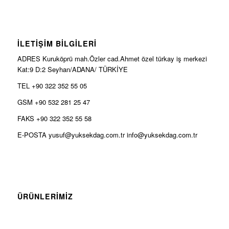
İLETİŞİM BİLGİLERİ
ADRES Kuruköprü mah.Özler cad.Ahmet özel türkay iş merkezi
Kat:9 D:2 Seyhan/ADANA/ TÜRKİYE
TEL +90 322 352 55 05
GSM +90 532 281 25 47
FAKS +90 322 352 55 58
E-POSTA yusuf@yuksekdag.com.tr info@yuksekdag.com.tr
ÜRÜNLERİMİZ