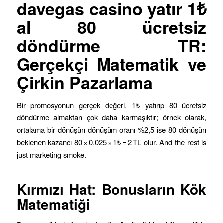
davegas casino yatır 1₺
al 80 ücretsiz
döndürme TR:
Gerçekçi Matematik ve
Çirkin Pazarlama
Bir promosyonun gerçek değeri, 1₺ yatırıp 80 ücretsiz
döndürme almaktan çok daha karmaşıktır; örnek olarak,
ortalama bir dönüşün dönüşüm oranı %2,5 ise 80 dönüşün
beklenen kazancı 80 × 0,025 × 1₺ = 2 TL olur. And the rest is
just marketing smoke.
Kırmızı Hat: Bonusların Kök
Matematiği