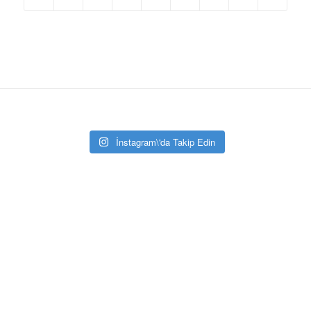
İnstagram\'da Takip Edin