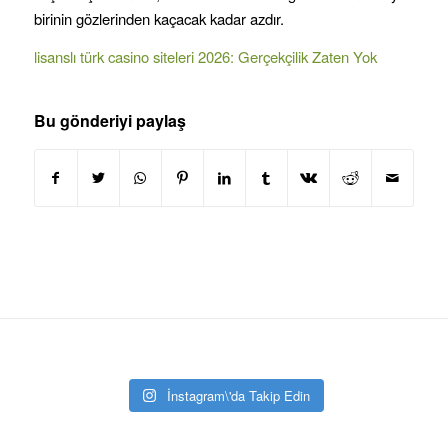
birinin gözlerinden kaçacak kadar azdır.
lisanslı türk casino siteleri 2026: Gerçekçilik Zaten Yok
Bu gönderiyi paylaş
İnstagram\'da Takip Edin