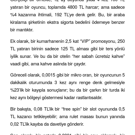
yatıran bir oyuncu, toplamda 4800 TL harcar; ama sadece
%4 kazanma ihtimali, 192 TL’ye denk gelir. Bu, bir araba
kiralama şirketinin ekstra sigorta bedelini ödemeye benzer
bir mantıktır.
Ek olarak, bir kumarhanenin 2,5 kat “VIP” promosyonu, 250
TL yatıran birinin sadece 125 TL alması gibi bir ters yönlü
iyilik sunar. Ve bu da bir otelin “her sabah ücretsiz kahve”
vaadi gibi, ama kahve aslında bir çaydır.
Göreceli olarak, 0,0015 gibi bir mikro oran, bir oyuncunun 5
dakikalık oturumunda 3 kez aynı renge denk gelmesiyle
%23’lik bir kayıpla sonuçlanır; bu da bir çarkın bir turda iki
kez aynı bölgeyi göstermesi kadar rastlantısaldır.
Bir bakışta, 0,08 TL’lik bir “free spin” bir slot oyununda 0,5
TL kazancı tetikleyebilir; ama rulet masası bunun yanında
0,02 TL’lik kayıba da davetiye gönderir.