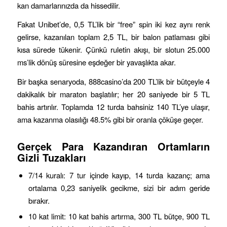
kan damarlarınızda da hissedilir.
Fakat Unibet’de, 0,5 TL’lik bir “free” spin iki kez aynı renk
gelirse, kazanılan toplam 2,5 TL, bir balon patlaması gibi
kısa sürede tükenir. Çünkü ruletin akışı, bir slotun 25.000
ms’lik dönüş süresine eşdeğer bir yavaşlıkta akar.
Bir başka senaryoda, 888casino’da 200 TL’lik bir bütçeyle 4
dakikalık bir maraton başlatılır; her 20 saniyede bir 5 TL
bahis artırılır. Toplamda 12 turda bahsiniz 140 TL’ye ulaşır,
ama kazanma olasılığı 48.5% gibi bir oranla çöküşe geçer.
Gerçek Para Kazandıran Ortamların
Gizli Tuzakları
7/14 kuralı: 7 tur içinde kayıp, 14 turda kazanç; ama
ortalama 0,23 saniyelik gecikme, sizi bir adım geride
bırakır.
10 kat limit: 10 kat bahis artırma, 300 TL bütçe, 900 TL