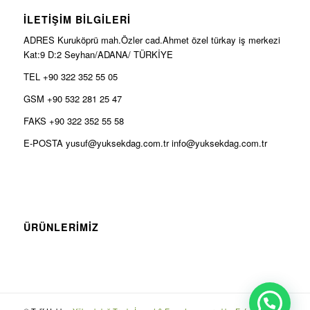
İLETİŞİM BİLGİLERİ
ADRES Kuruköprü mah.Özler cad.Ahmet özel türkay iş merkezi
Kat:9 D:2 Seyhan/ADANA/ TÜRKİYE
TEL +90 322 352 55 05
GSM +90 532 281 25 47
FAKS +90 322 352 55 58
E-POSTA yusuf@yuksekdag.com.tr info@yuksekdag.com.tr
ÜRÜNLERİMİZ