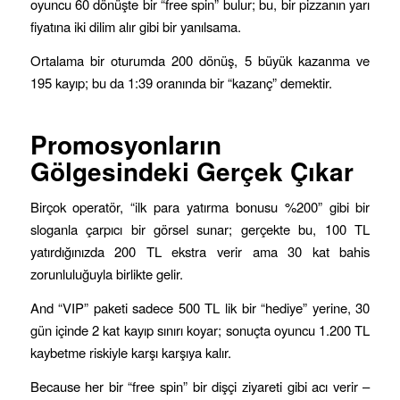
oyuncu 60 dönüşte bir “free spin” bulur; bu, bir pizzanın yarı
fiyatına iki dilim alır gibi bir yanılsama.
Ortalama bir oturumda 200 dönüş, 5 büyük kazanma ve
195 kayıp; bu da 1:39 oranında bir “kazanç” demektir.
Promosyonların
Gölgesindeki Gerçek Çıkar
Birçok operatör, “ilk para yatırma bonusu %200” gibi bir
sloganla çarpıcı bir görsel sunar; gerçekte bu, 100 TL
yatırdığınızda 200 TL ekstra verir ama 30 kat bahis
zorunluluğuyla birlikte gelir.
And “VIP” paketi sadece 500 TL lik bir “hediye” yerine, 30
gün içinde 2 kat kayıp sınırı koyar; sonuçta oyuncu 1.200 TL
kaybetme riskiyle karşı karşıya kalır.
Because her bir “free spin” bir dişçi ziyareti gibi acı verir –