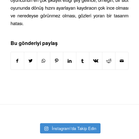
oyununda dönüş hızını ayarlayan kaydıracın çok ince olması
ve neredeyse görünmez olması, gözleri yoran bir tasarım
hatası.
Bu gönderiyi paylaş
İnstagram\'da Takip Edin