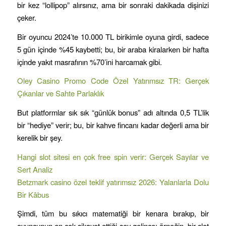
bir kez “lollipop” alırsınız, ama bir sonraki dakikada dişinizi
çeker.
Bir oyuncu 2024’te 10.000 TL birikimle oyuna girdi, sadece
5 gün içinde %45 kaybetti; bu, bir araba kiralarken bir hafta
içinde yakıt masrafının %70’ini harcamak gibi.
Oley Casino Promo Code Özel Yatırımsız TR: Gerçek
Çıkanlar ve Sahte Parlaklık
But platformlar sık sık “günlük bonus” adı altında 0,5 TL’lik
bir “hediye” verir; bu, bir kahve fincanı kadar değerli ama bir
kerelik bir şey.
Hangi slot sitesi en çok free spin verir: Gerçek Sayılar ve
Sert Analiz
Betzmark casino özel teklif yatırımsız 2026: Yalanlarla Dolu
Bir Kâbus
Şimdi, tüm bu sıkıcı matematiği bir kenara bırakıp, bir
oyuncunun en çok şikayet ettiği şey gelince; örneğin, bir slot