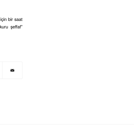
çin bir saat
kuru şeffaf”