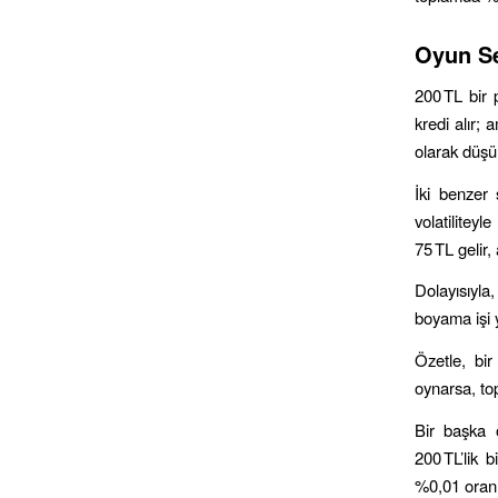
Oyun Se
200 TL bir 
kredi alır; 
olarak düşül
İki benzer 
volatiliteyl
75 TL gelir,
Dolayısıyla
boyama işi y
Özetle, bir
oynarsa, top
Bir başka ö
200 TL’lik
%0,01 oranı