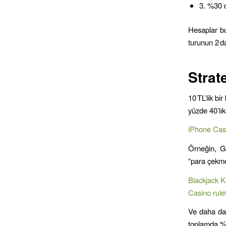
3. %30 d
Hesaplar bur
turunun 2 da
Strat
10 TL’lik bi
yüzde 40’lık
iPhone Casi
Örneğin, G
“para çekme
Blackjack K
Casino rule
Ve daha da 
toplamda %40