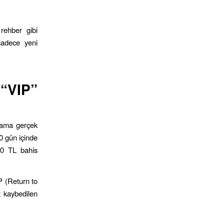
 rehber gibi
sadece yeni
“VIP”
; ama gerçek
30 gün içinde
00 TL bahis
P (Return to
z kaybedilen