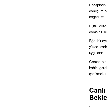
Hesapların
dönüşüm ora
değeri 970 
Dijital cüz
demektir. K
Eğer bir oy
yüzde sade
uygulanır.
Gerçek bir 
bahis gere
çektirmek 1
Canl
Bekle
Çoğu oyuncu