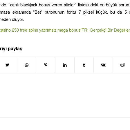
nde, “canlı blackjack bonus veren siteler” listesindeki en büyük sorun,
r masa ekranında “Bet” butonunun fontu 7 piksel küçük, bu da 5 sa
neden oluyor.
casino 250 free spins yatırımsız mega bonus TR: Gerçekçi Bir Değerle
iyi paylaş