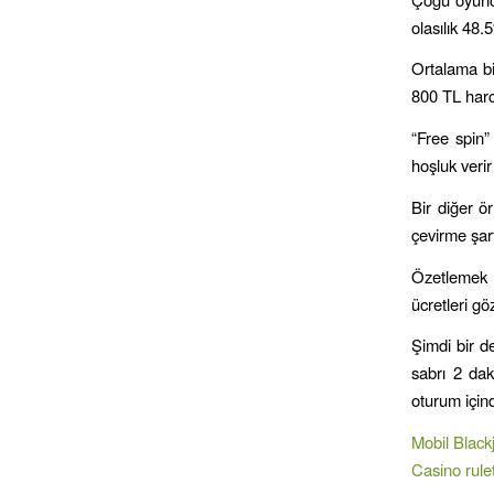
olasılık 48.
Ortalama bi
800 TL harc
“Free spin” 
hoşluk veri
Bir diğer ö
çevirme şart
Özetlemek g
ücretleri gö
Şimdi bir d
sabrı 2 dak
oturum için
Mobil Black
Casino rule