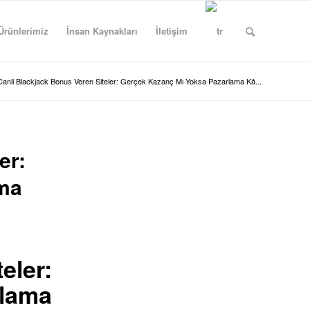
Ürünlerimiz
İnsan Kaynakları
İletişim
Canli Blackjack Bonus Veren Siteler: Gerçek Kazanç Mı Yoksa Pazarlama Kâ...
er:
ma
eler:
rlama