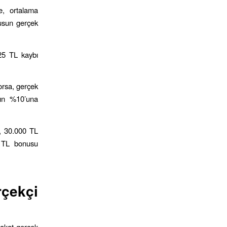
e, ortalama
nusun gerçek
125 TL kaybı
orsa, gerçek
rın %10’una
ı, 30.000 TL
0 TL bonusu
çekçi
fakat gerçek