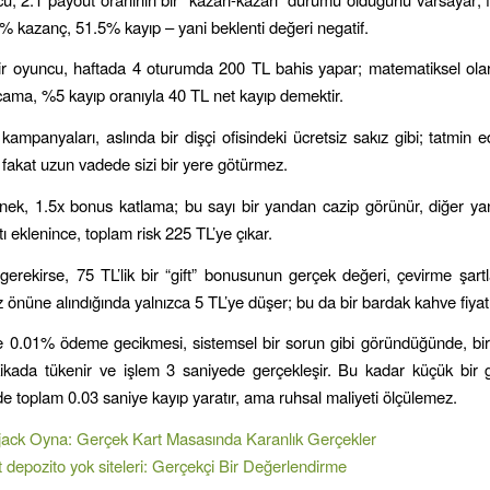
5% kazanç, 51.5% kayıp – yani beklenti değeri negatif.
r oyuncu, haftada 4 oturumda 200 TL bahis yapar; matematiksel ola
ama, %5 kayıp oranıyla 40 TL net kayıp demektir.
kampanyaları, aslında bir dişçi ofisindeki ücretsiz sakız gibi; tatmin ed
r fakat uzun vadede sizi bir yere götürmez.
rnek, 1.5x bonus katlama; bu sayı bir yandan cazip görünür, diğer y
ı eklenince, toplam risk 225 TL’ye çıkar.
erekirse, 75 TL’lik bir “gift” bonusunun gerçek değeri, çevirme şartl
z önüne alındığında yalnızca 5 TL’ye düşer; bu da bir bardak kahve fiyatın
e 0.01% ödeme gecikmesi, sistemsel bir sorun gibi göründüğünde, b
ikada tükenir ve işlem 3 saniyede gerçekleşir. Bu kadar küçük bir 
de toplam 0.03 saniye kayıp yaratır, ama ruhsal maliyeti ölçülemez.
jack Oyna: Gerçek Kart Masasında Karanlık Gerçekler
t depozito yok siteleri: Gerçekçi Bir Değerlendirme