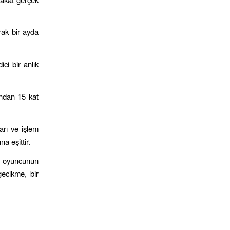
rak bir ayda
ici bir anlık
andan 15 kat
arı ve işlem
a eşittir.
ir oyuncunun
gecikme, bir