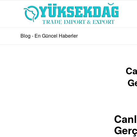
Blog - En Güncel Haberler
Ca
G
Canl
Gerç