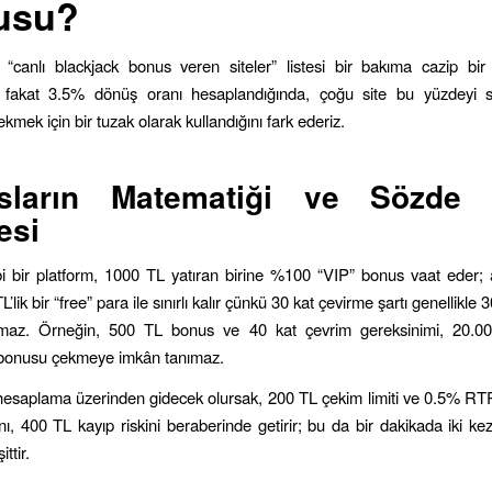
usu?
 “canlı blackjack bonus veren siteler” listesi bir bakıma cazip bir
r; fakat 3.5% dönüş oranı hesaplandığında, çoğu site bu yüzdeyi 
mek için bir tuzak olarak kullandığını fark ederiz.
sların Matematiği ve Sözde 
esi
i bir platform, 1000 TL yatıran birine %100 “VIP” bonus vaat eder
’lik bir “free” para ile sınırlı kalır çünkü 30 kat çevirme şartı genellikle 
az. Örneğin, 500 TL bonus ve 40 kat çevrim gereksinimi, 20.0
onusu çekmeye imkân tanımaz.
r hesaplama üzerinden gidecek olursak, 200 TL çekim limiti ve 0.5% RT
nı, 400 TL kayıp riskini beraberinde getirir; bu da bir dakikada iki ke
ttir.