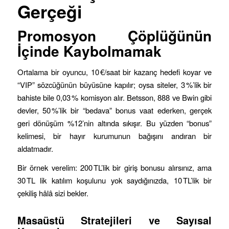
Gerçeği
Promosyon Çöplüğünün
İçinde Kaybolmamak
Ortalama bir oyuncu, 10 €/saat bir kazanç hedefi koyar ve
“VIP” sözcüğünün büyüsüne kapılır; oysa siteler, 3 %’lik bir
bahiste bile 0,03 % komisyon alır. Betsson, 888 ve Bwin gibi
devler, 50 %’lik bir “bedava” bonus vaat ederken, gerçek
geri dönüşüm %12’nin altında sıkışır. Bu yüzden “bonus”
kelimesi, bir hayır kurumunun bağışını andıran bir
aldatmadır.
Bir örnek verelim: 200 TL’lik bir giriş bonusu alırsınız, ama
30 TL lik katılım koşulunu yok saydığınızda, 10 TL’lik bir
çekiliş hâlâ sizi bekler.
Masaüstü Stratejileri ve Sayısal