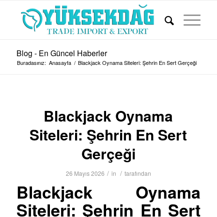
Blog - En Güncel Haberler
Buradasınız:
Anasayfa
/
Blackjack Oynama Siteleri: Şehrin En Sert Gerçeği
Blackjack Oynama
Siteleri: Şehrin En Sert
Gerçeği
/
/
26 Mayıs 2026
in
tarafından
Blackjack Oynama
Siteleri: Şehrin En Sert