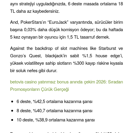
aynı stratejiyi uyguladığınızda, 6 deste masada ortalama 18
TL daha az kaybedersiniz.
And, PokerStars’ın “EuroJack” varyantında, sürücüler birim
başına 0,03% daha düşük komisyon ödeyor; bu da haftada
5 kez oynayan bir oyuncu için 1,5 TL tasarruf demek.
Against the backdrop of slot machines like Starburst ve
Gonzo’s Quest, blackjack’in sabit %1,5 house edge’i,
yüksek volatiliteye sahip slotların %300 kayıp riskine kıyasla
bir soluk nefes gibi durur.
betovis casino yatırımsız bonus anında çekim 2026: Sıradan
Promosyonların Çürük Gerçeği
6 deste, %42,5 ortalama kazanma şansı
8 deste, %40,7 ortalama kazanma şansı
10 deste, %38,9 ortalama kazanma şansı