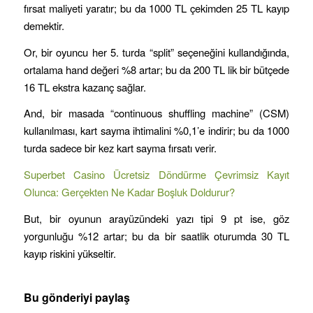
fırsat maliyeti yaratır; bu da 1000 TL çekimden 25 TL kayıp
demektir.
Or, bir oyuncu her 5. turda “split” seçeneğini kullandığında,
ortalama hand değeri %8 artar; bu da 200 TL lik bir bütçede
16 TL ekstra kazanç sağlar.
And, bir masada “continuous shuffling machine” (CSM)
kullanılması, kart sayma ihtimalini %0,1’e indirir; bu da 1000
turda sadece bir kez kart sayma fırsatı verir.
Superbet Casino Ücretsiz Döndürme Çevrimsiz Kayıt
Olunca: Gerçekten Ne Kadar Boşluk Doldurur?
But, bir oyunun arayüzündeki yazı tipi 9 pt ise, göz
yorgunluğu %12 artar; bu da bir saatlik oturumda 30 TL
kayıp riskini yükseltir.
Bu gönderiyi paylaş