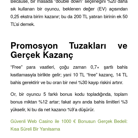
Because, bir masada “double down” seçeneğini %20 daha
sık kullanan bir oyuncu, beklenen değer (EV) açısından
0,25 ekstra birim kazanır; bu da 200 TL yatıran birinin ek 50
TL’si demek.
Promosyon Tuzakları ve
Gerçek Kazanç
“Free” para vaatleri, çoğu zaman 0,7× şartlı bahis
kısıtlamasıyla birlikte gelir; yani 10 TL “free” kazanç, 14 TL
bahis gerektirir ve bu oran bir nevi %30 kayıp riskini artırır.
Or, bir oyuncu 5 farklı bonus kodu topladığında, toplam
bonus miktarı %12 artar; fakat aynı anda bahis limitleri %3
yükselir, ki bu da net kazancı %9’a düşürür.
Güvenli Web Casino ile 1000 € Bonusun Gerçek Bedeli:
Kısa Süreli Bir Yanılsama