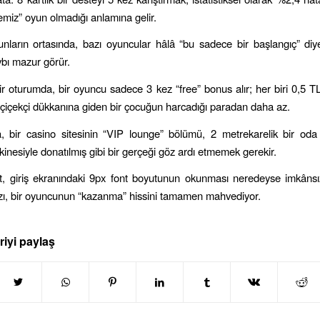
temiz” oyun olmadığı anlamına gelir.
ların ortasında, bazı oyuncular hâlâ “bu sadece bir başlangıç” di
aybı mazur görür.
bir oturumda, bir oyuncu sadece 3 kez “free” bonus alır; her biri 0,5 T
çiçekçi dükkanına giden bir çocuğun harcadığı paradan daha az.
 bir casino sitesinin “VIP lounge” bölümü, 2 metrekarelik bir oda
inesiyle donatılmış gibi bir gerçeği göz ardı etmemek gerekir.
t, giriş ekranındaki 9px font boyutunun okunması neredeyse imkânsı
azı, bir oyuncunun “kazanma” hissini tamamen mahvediyor.
iyi paylaş