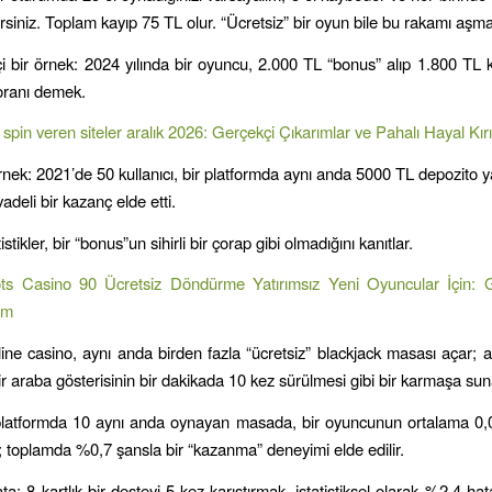
siniz. Toplam kayıp 75 TL olur. “Ücretsiz” bir oyun bile bu rakamı aşm
i bir örnek: 2024 yılında bir oyuncu, 2.000 TL “bonus” alıp 1.800 TL k
oranı demek.
spin veren siteler aralık 2026: Gerçekçi Çıkarımlar ve Pahalı Hayal Kırık
rnek: 2021’de 50 kullanıcı, bir platformda aynı anda 5000 TL depozito y
vadeli bir kazanç elde etti.
stikler, bir “bonus”un sihirli bir çorap gibi olmadığını kanıtlar.
ts Casino 90 Ücretsiz Döndürme Yatırımsız Yeni Oyuncular İçin: G
üm
nline casino, aynı anda birden fazla “ücretsiz” blackjack masası açar; a
ir araba gösterisinin bir dakikada 10 kez sürülmesi gibi bir karmaşa sun
platformda 10 aynı anda oynayan masada, bir oyuncunun ortalama 0
r; toplamda %0,7 şansla bir “kazanma” deneyimi elde edilir.
ta: 8 kartlık bir desteyi 5 kez karıştırmak, istatistiksel olarak %2,4 hat