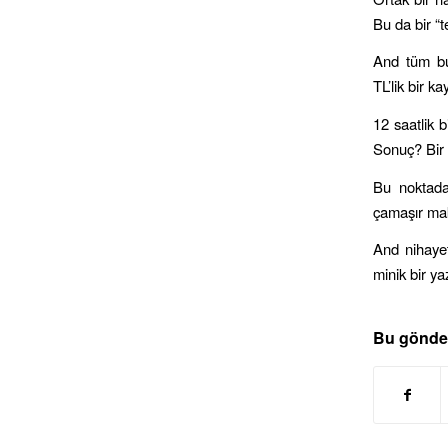
Bu da bir “
And tüm bun
TL’lik bir k
12 saatlik 
Sonuç? Bir 
Bu noktada,
çamaşır mak
And nihaye
minik bir y
Bu gönder