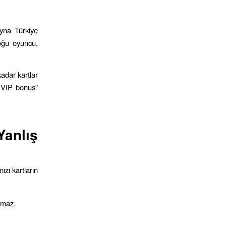
oyna Türkiye
oğu oyuncu,
kadar kartlar
0 VIP bonus”
anlış
zı kartların
lmaz.