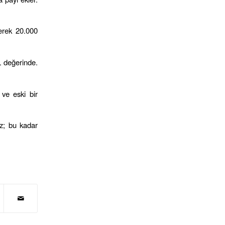
yerek 20.000
L değerinde.
 ve eski bir
z; bu kadar