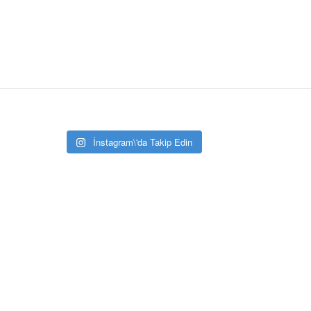
İnstagram\'da Takip Edin