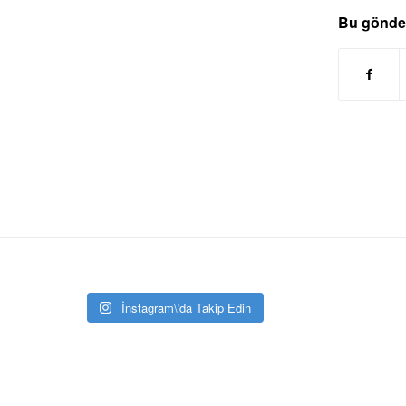
Bu gönder
İnstagram\'da Takip Edin