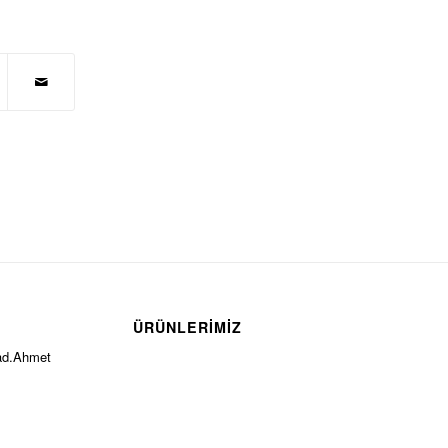
ÜRÜNLERİMİZ
ad.Ahmet