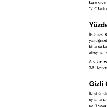
kazancı gara
“VIP” kartı 
Yüzd
İlk örnek:
yatırdığınız
bir anda ka
alıkoyma m
And the real
3,6 TL’yi ge
Gizli
İkinci örne
oynamanız ge
spin’i kada