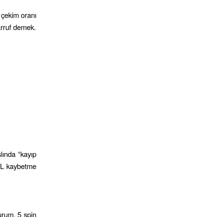
 çekim oranı
arruf demek.
slında “kayıp
 TL kaybetme
turum, 5 spin