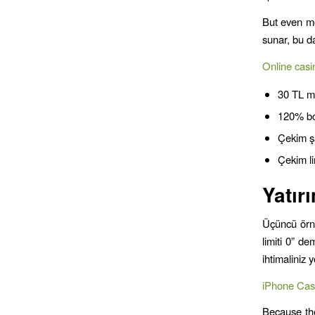
But even mo
sunar, bu d
Online casi
30 TL m
120% bo
Çekim şa
Çekim li
Yatırı
Üçüncü örnek
limiti 0” d
ihtimaliniz y
iPhone Casi
Because the 