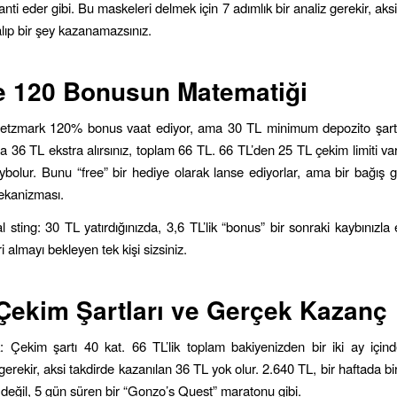
nti eder gibi. Bu maskeleri delmek için 7 adımlık bir analiz gerekir, aksi
alıp bir şey kazanamazsınız.
e 120 Bonusun Matematiği
 Betzmark 120% bonus vaat ediyor, ama 30 TL minimum depozito şartı
da 36 TL ekstra alırsınız, toplam 66 TL. 66 TL’den 25 TL çekim limiti va
ybolur. Bunu “free” bir hediye olarak lanse ediyorlar, ama bir bağış gib
ekanizması.
 sting: 30 TL yatırdığınızda, 3,6 TL’lik “bonus” bir sonraki kaybınızla 
ri almayı bekleyen tek kişi sizsiniz.
 Çekim Şartları ve Gerçek Kazanç
k: Çekim şartı 40 kat. 66 TL’lik toplam bakiyenizden bir iki ay içi
rekir, aksi takdirde kazanılan 36 TL yok olur. 2.640 TL, bir haftada bi
r değil, 5 gün süren bir “Gonzo’s Quest” maratonu gibi.