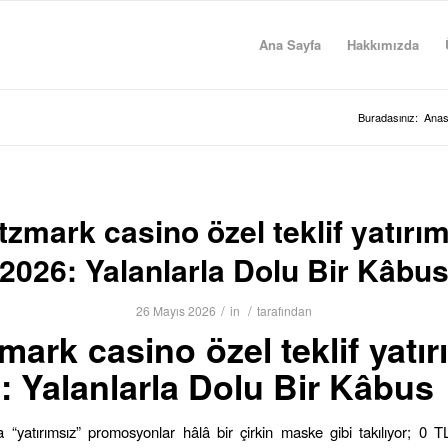
Ana Sayfa
Hakkımızda
Buradasınız:
Anas
tzmark casino özel teklif yatırım
2026: Yalanlarla Dolu Bir Kâbu
/
/
26 Mayıs 2026
in
tarafından
mark casino özel teklif yatır
: Yalanlarla Dolu Bir Kâbus
a “yatırımsız” promosyonlar hâlâ bir çirkin maske gibi takılıyor; 0 TL