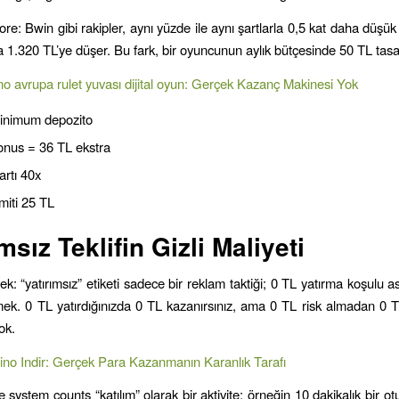
re: Bwin gibi rakipler, aynı yüzde ile aynı şartlarla 0,5 kat daha düşük
a 1.320 TL’ye düşer. Bu fark, bir oyuncunun aylık bütçesinde 50 TL tas
no avrupa rulet yuvası dijital oyun: Gerçek Kazanç Makinesi Yok
inimum depozito
nus = 36 TL ekstra
rtı 40x
miti 25 TL
msız Teklifin Gizli Maliyeti
: “yatırımsız” etiketi sadece bir reklam taktiği; 0 TL yatırma koşulu a
emek. 0 TL yatırdığınızda 0 TL kazanırsınız, ama 0 TL risk almadan 0
ok.
no Indir: Gerçek Para Kazanmanın Karanlık Tarafı
system counts “katılım” olarak bir aktivite; örneğin 10 dakikalık bir o