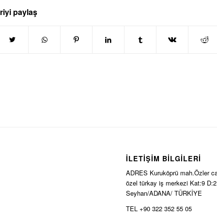
iyi paylaş
İLETİŞİM BİLGİLERİ
ADRES Kuruköprü mah.Özler c
özel türkay iş merkezi Kat:9 D:2
Seyhan/ADANA/ TÜRKİYE
TEL +90 322 352 55 05