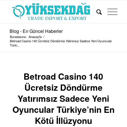
Blog - En Güncel Haberler
Buradasınız:
Anasayfa
/
Betroad Casino 140 Ücretsiz Döndürme Yatırımsız Sadece Yeni Oyuncular
Türki...
Betroad Casino 140
Ücretsiz Döndürme
Yatırımsız Sadece Yeni
Oyuncular Türkiye’nin En
Kötü İllüzyonu