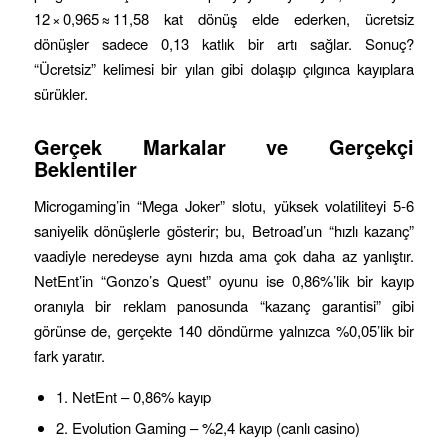
12 × 0,965 ≈ 11,58 kat dönüş elde ederken, ücretsiz
dönüşler sadece 0,13 katlık bir artı sağlar. Sonuç?
“Ücretsiz” kelimesi bir yılan gibi dolaşıp çılgınca kayıplara
sürükler.
Gerçek Markalar ve Gerçekçi
Beklentiler
Microgaming’in “Mega Joker” slotu, yüksek volatiliteyi 5‑6
saniyelik dönüşlerle gösterir; bu, Betroad’un “hızlı kazanç”
vaadiyle neredeyse aynı hızda ama çok daha az yanlıştır.
NetEnt’in “Gonzo’s Quest” oyunu ise 0,86%’lik bir kayıp
oranıyla bir reklam panosunda “kazanç garantisi” gibi
görünse de, gerçekte 140 döndürme yalnızca %0,05’lik bir
fark yaratır.
1. NetEnt – 0,86% kayıp
2. Evolution Gaming – %2,4 kayıp (canlı casino)