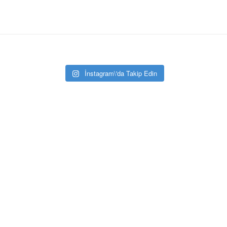
İnstagram\'da Takip Edin