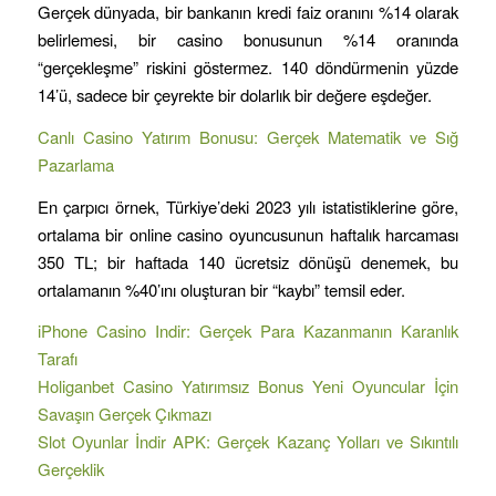
Gerçek dünyada, bir bankanın kredi faiz oranını %14 olarak
belirlemesi, bir casino bonusunun %14 oranında
“gerçekleşme” riskini göstermez. 140 döndürmenin yüzde
14’ü, sadece bir çeyrekte bir dolarlık bir değere eşdeğer.
Canlı Casino Yatırım Bonusu: Gerçek Matematik ve Sığ
Pazarlama
En çarpıcı örnek, Türkiye’deki 2023 yılı istatistiklerine göre,
ortalama bir online casino oyuncusunun haftalık harcaması
350 TL; bir haftada 140 ücretsiz dönüşü denemek, bu
ortalamanın %40’ını oluşturan bir “kaybı” temsil eder.
iPhone Casino Indir: Gerçek Para Kazanmanın Karanlık
Tarafı
Holiganbet Casino Yatırımsız Bonus Yeni Oyuncular İçin
Savaşın Gerçek Çıkmazı
Slot Oyunlar İndir APK: Gerçek Kazanç Yolları ve Sıkıntılı
Gerçeklik