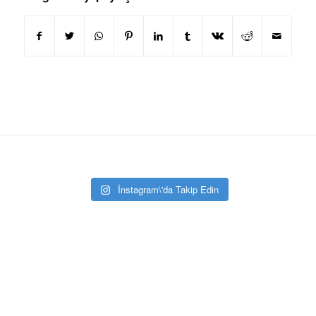
İnstagram\'da Takip Edin