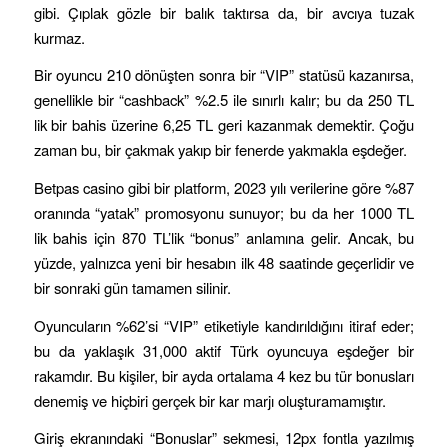
gibi. Çıplak gözle bir balık taktırsa da, bir avcıya tuzak
kurmaz.
Bir oyuncu 210 dönüşten sonra bir “VIP” statüsü kazanırsa,
genellikle bir “cashback” %2.5 ile sınırlı kalır; bu da 250 TL
lik bir bahis üzerine 6,25 TL geri kazanmak demektir. Çoğu
zaman bu, bir çakmak yakıp bir fenerde yakmakla eşdeğer.
Betpas casino gibi bir platform, 2023 yılı verilerine göre %87
oranında “yatak” promosyonu sunuyor; bu da her 1000 TL
lik bahis için 870 TL’lik “bonus” anlamına gelir. Ancak, bu
yüzde, yalnızca yeni bir hesabın ilk 48 saatinde geçerlidir ve
bir sonraki gün tamamen silinir.
Oyuncuların %62’si “VIP” etiketiyle kandırıldığını itiraf eder;
bu da yaklaşık 31,000 aktif Türk oyuncuya eşdeğer bir
rakamdır. Bu kişiler, bir ayda ortalama 4 kez bu tür bonusları
denemiş ve hiçbiri gerçek bir kar marjı oluşturamamıştır.
Giriş ekranındaki “Bonuslar” sekmesi, 12px fontla yazılmış