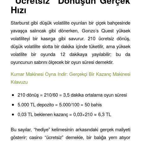
“Ücretsiz” Dönüşün Gerçek
Hızı
Starburst gibi düşük volatilite oyunları bir çiçek bahçesinde
yavaşça salıncak gibi dönerken, Gonzo’s Quest yüksek
volatiliteyi bir kasırga gibi savurur. 210 ücretsiz dönüş,
düşük volatilite slotta bir dakika içinde tüketilir, ama yüksek
volatilite bir oyunda 12 dakikaya yayılabilir; bu da
oyuncunun sabrını ölçecek bir oyun süresi demektir.
Kumar Makinesi Oyna Indir: Gerçekçi Bir Kazanç Makinesi
Kılavuzu
210 dönüş = 210/60 = 3,5 dakika ortalama oyun süresi
5.000 TL depozito = 5.000/100 = 50 bahis
0,03 TL beklenen kazanç = 0,03×210 ≈ 6,3 TL
Bu sayılar, “hediye” kelimesinin arkasındaki gerçek maliyeti
gösterir; casino “ücretsiz” demekle, bir balığa yem atıyor