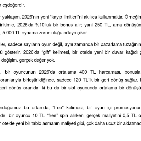
 eşdeğerdir.
 yaklaşım, 2026’nın yeni “kayıp limitleri”ni akıllıca kullanmaktır. Örneği
irikimle, 2026’da %10’luk bir bonus alır; yani 250 TL, ama dönüşü
 5.000 TL oynama zorunluluğu ortaya çıkar.
er, sadece sayıların oyun değil, aynı zamanda bir pazarlama tuzağının 
 gösterir. 2026’da “gift” kelimesi, bir otelde yeni bir duvar kağıdı 
r değişim, gerçek değer yok.
k, bir oyuncunun 2026’da ortalama 400 TL harcaması, bonuslar
oranlarıyla birleştirildiğinde, sadece 120 TL’lik bir geri dönüş sağlar.
 geri dönüş oranıdır; ki bu da bir slot oyununda ortalama bir dönü
unduğumuz bu ortamda, “free” kelimesi, bir oyun içi promosyon
dır; bir oyuncu 10 TL “free” spin alırken, gerçek maliyetini 0,5 TL o
 otelde yeni bir tablo asmanın maliyeti gibi, çok daha ucuz bir aldatmac