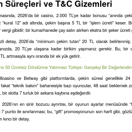
 Süreçleri ve T&C Gizemleri
asında, 2026’da bir casino, 2.000 TL’ye kadar bonusu “anında çeki
t “kural 12” adı altında, çekim başına 5 TL bir “işlem ücreti” keser. 
r vergi gibidir; bir kumarhanede çay satın alırken ekstra bir şeker ücreti 
izli detay, 2026’da “minimum çekim tutarı” 20 TL olarak belirlenmiş
ınızda, 20 TL’ye ulaşana kadar birikim yapmanız gerekir. Bu, bir o
5 TL artmasıyla aynı oranda bir ek yük getirir.
no 50 Ücretsiz Döndürme Yatırımsız Türkiye: Gerçekçi Bir Değerlendi
8casino ve Betway gibi platformlarda, çekim süresi genellikle 24 
; fakat “teknik bakım” bahanesiyle bazı oyuncular, 48 saat beklemek zo
bir slotta 7 turluk bir sekans kaybına eşdeğerdir.
 2026’nın en sinir bozucu ayrıntısı, bir oyunun ayarlar menüsünde “
 7 punto ile sınırlanması; bu, “gift” promosyonunun son harfi gibi, göz
kırıcı bir detay.