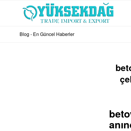
Blog - En Güncel Haberler
bet
çe
bet
anı