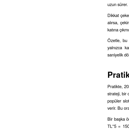
uzun sürer.
Dikkat çeke
alırsa, çeki
katına çıkmış
Özetle, bu
yalnızca k
saniyelik d
Prati
Pratikte, 2
strateji, bi
popüler slo
verir. Bu o
Bir başka ör
TL*5 = 150