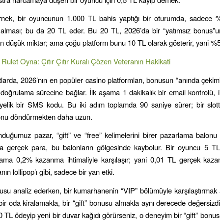
örnek, bir oyuncunun 1.000 TL bahis yaptığı bir oturumda, sadece 
alması; bu da 20 TL eder. Bu 20 TL, 2026’da bir “yatımsız bonus”u
en düşük miktar; ama çoğu platform bunu 10 TL olarak gösterir, yani %
 Rulet Oyna: Çıtır Çıtır Kuralı Çözen Veteranın Hakikati
tlarda, 2026’nın en popüler casino platformları, bonusun “anında çekim” 
 doğrulama sürecine bağlar. İlk aşama 1 dakikalık bir email kontrolü, 
yelik bir SMS kodu. Bu iki adım toplamda 90 saniye sürer; bir slo
nu döndürmekten daha uzun.
nduğumuz pazar, “gift” ve “free” kelimelerini birer pazarlama balonu
a gerçek para, bu balonların gölgesinde kaybolur. Bir oyuncu 5 TL
alama 0,2% kazanma ihtimaliyle karşılaşır; yani 0,01 TL gerçek kaza
nın lollipop’ı gibi, sadece bir yan etki.
usu analiz ederken, bir kumarhanenin “VIP” bölümüyle karşılaştırmak 
ir oda kiralamakla, bir “gift” bonusu almakla aynı derecede değersizdir
0 TL ödeyip yeni bir duvar kağıdı görürseniz, o deneyim bir “gift” bon