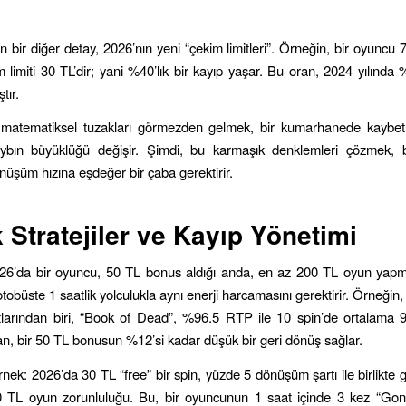
n bir diğer detay, 2026’nın yeni “çekim limitleri”. Örneğin, bir oyuncu
m limiti 30 TL’dir; yani %40’lık bir kayıp yaşar. Bu oran, 2024 yılında 
tır.
 matematiksel tuzakları görmezden gelmek, bir kumarhanede kaybetm
aybın büyüklüğü değişir. Şimdi, bu karmaşık denklemleri çözmek, b
önüşüm hızına eşdeğer bir çaba gerektirir.
k Stratejiler ve Kayıp Yönetimi
026’da bir oyuncu, 50 TL bonus aldığı anda, en az 200 TL oyun yap
r otobüste 1 saatlik yolculukla aynı enerji harcamasını gerektirir. Örneğin
tlarından biri, “Book of Dead”, %96.5 RTP ile 10 spin’de ortalama 
ran, bir 50 TL bonusun %12’si kadar düşük bir geri dönüş sağlar.
nek: 2026’da 30 TL “free” bir spin, yüzde 5 dönüşüm şartı ile birlikte g
 TL oyun zorunluluğu. Bu, bir oyuncunun 1 saat içinde 3 kez “Gon