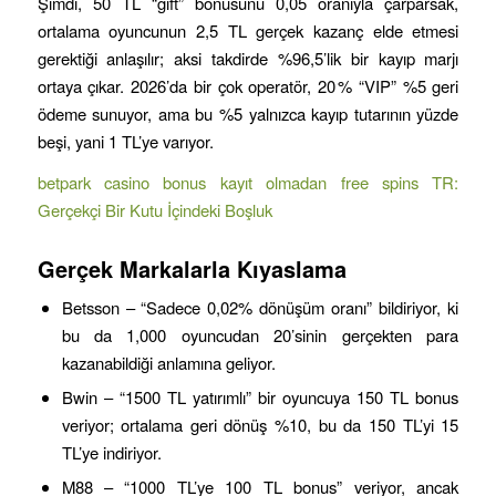
Şimdi, 50 TL “gift” bonusunu 0,05 oranıyla çarparsak,
ortalama oyuncunun 2,5 TL gerçek kazanç elde etmesi
gerektiği anlaşılır; aksi takdirde %96,5’lik bir kayıp marjı
ortaya çıkar. 2026’da bir çok operatör, 20 % “VIP” %5 geri
ödeme sunuyor, ama bu %5 yalnızca kayıp tutarının yüzde
beşi, yani 1 TL’ye varıyor.
betpark casino bonus kayıt olmadan free spins TR:
Gerçekçi Bir Kutu İçindeki Boşluk
Gerçek Markalarla Kıyaslama
Betsson – “Sadece 0,02% dönüşüm oranı” bildiriyor, ki
bu da 1,000 oyuncudan 20’sinin gerçekten para
kazanabildiği anlamına geliyor.
Bwin – “1500 TL yatırımlı” bir oyuncuya 150 TL bonus
veriyor; ortalama geri dönüş %10, bu da 150 TL’yi 15
TL’ye indiriyor.
M88 – “1000 TL’ye 100 TL bonus” veriyor, ancak