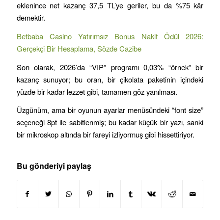
eklenince net kazanç 37,5 TL’ye geriler, bu da %75 kâr
demektir.
Betbaba Casino Yatırımsız Bonus Nakit Ödül 2026:
Gerçekçi Bir Hesaplama, Sözde Cazibe
Son olarak, 2026’da “VIP” programı 0,03% “örnek” bir
kazanç sunuyor; bu oran, bir çikolata paketinin içindeki
yüzde bir kadar lezzet gibi, tamamen göz yanılması.
Üzgünüm, ama bir oyunun ayarlar menüsündeki “font size”
seçeneği 8pt ile sabitlenmiş; bu kadar küçük bir yazı, sanki
bir mikroskop altında bir fareyi izliyormuş gibi hissettiriyor.
Bu gönderiyi paylaş