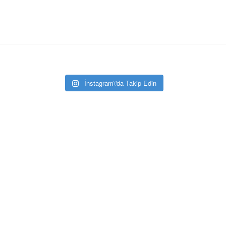
İnstagram\'da Takip Edin