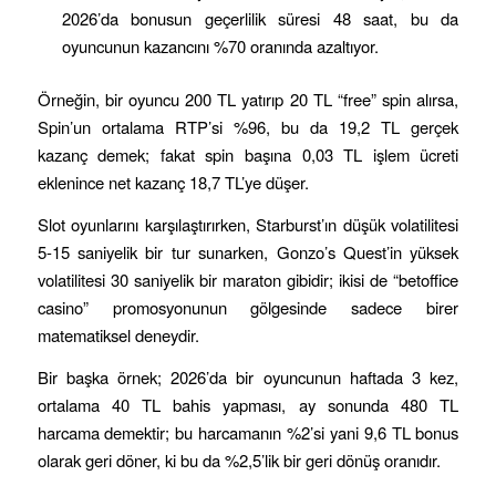
2026’da bonusun geçerlilik süresi 48 saat, bu da
oyuncunun kazancını %70 oranında azaltıyor.
Örneğin, bir oyuncu 200 TL yatırıp 20 TL “free” spin alırsa,
Spin’un ortalama RTP’si %96, bu da 19,2 TL gerçek
kazanç demek; fakat spin başına 0,03 TL işlem ücreti
eklenince net kazanç 18,7 TL’ye düşer.
Slot oyunlarını karşılaştırırken, Starburst’ın düşük volatilitesi
5-15 saniyelik bir tur sunarken, Gonzo’s Quest’in yüksek
volatilitesi 30 saniyelik bir maraton gibidir; ikisi de “betoffice
casino” promosyonunun gölgesinde sadece birer
matematiksel deneydir.
Bir başka örnek; 2026’da bir oyuncunun haftada 3 kez,
ortalama 40 TL bahis yapması, ay sonunda 480 TL
harcama demektir; bu harcamanın %2’si yani 9,6 TL bonus
olarak geri döner, ki bu da %2,5’lik bir geri dönüş oranıdır.