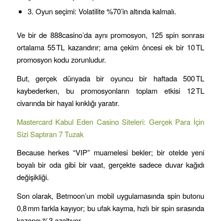
3. Oyun seçimi: Volatilite %70’in altında kalmalı.
Ve bir de 888casino’da aynı promosyon, 125 spin sonrası
ortalama 55 TL kazandırır; ama çekim öncesi ek bir 10 TL
promosyon kodu zorunludur.
But, gerçek dünyada bir oyuncu bir haftada 500 TL
kaybederken, bu promosyonların toplam etkisi 12 TL
civarında bir hayal kırıklığı yaratır.
Mastercard Kabul Eden Casino Siteleri: Gerçek Para İçin
Sizi Saptıran 7 Tuzak
Because herkes “VIP” muamelesi bekler; bir otelde yeni
boyalı bir oda gibi bir vaat, gerçekte sadece duvar kağıdı
değişikliği.
Son olarak, Betmoon’un mobil uygulamasında spin butonu
0,8 mm farkla kayıyor; bu ufak kayma, hızlı bir spin sırasında
kazancı %3 azaltıyor.