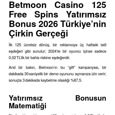
Betmoon Casino 125
Free Spins Yatırımsız
Bonus 2026 Türkiye’nin
Çirkin Gerçeği
İlk 125 ücretsiz dönüş, bir reklamcıya üç haftalık tatil
eşdeğeri gibi sunulur; 2024’te bir oyuncu içinse sadece
0,02 TL’lik bir bahis riskine eşdeğerdir.
And bir bakın, Betmoon’ın bu “gift” kampanyası, bir
dakikada 30 saniyelik bir demo oyununu açmanıza izin verir;
sonuçta 3 dakikada kaybetme olasılığı %87,5.
Yatırımsız Bonusun
Matematiği