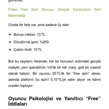
Poker Free Spin Bonusu: Gerçek Kazançların Sert
Matematiği
Orada bir liste var, ama sadece üç satır:
Bonus miktarı: 10 TL
Döndürme şartı: %200
Çekim limiti: 15 TL
But bu sayıların ötesinde, her bir bonusun ardındaki gerçek
maliyet; yani operatörün %5’lik bir kâr marjı, gizli bir masraf
olarak kalıyor. Bir oyuncu 20 TL’lik bir “free spin” alırsa,
aslında platform bu spin’i 0,10 TL’ye satın alıyor ve kârını
oradan topluyor.
Oyuncu Psikolojisi ve Yanıltıcı “Free”
İddiaları