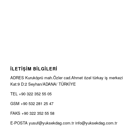
İLETİŞİM BİLGİLERİ
ADRES Kuruköprü mah.Özler cad.Ahmet özel türkay iş merkezi
Kat:9 D:2 Seyhan/ADANA/ TÜRKİYE
TEL +90 322 352 55 05
GSM +90 532 281 25 47
FAKS +90 322 352 55 58
E-POSTA yusuf@yuksekdag.com.tr info@yuksekdag.com.tr