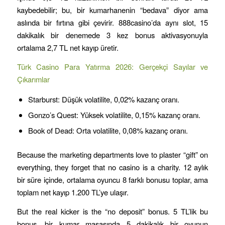
kaybedebilir; bu, bir kumarhanenin “bedava” diyor ama
aslında bir fırtına gibi çevirir. 888casino’da aynı slot, 15
dakikalık bir denemede 3 kez bonus aktivasyonuyla
ortalama 2,7 TL net kayıp üretir.
Türk Casino Para Yatırma 2026: Gerçekçi Sayılar ve
Çıkarımlar
Starburst: Düşük volatilite, 0,02% kazanç oranı.
Gonzo’s Quest: Yüksek volatilite, 0,15% kazanç oranı.
Book of Dead: Orta volatilite, 0,08% kazanç oranı.
Because the marketing departments love to plaster “gift” on
everything, they forget that no casino is a charity. 12 aylık
bir süre içinde, ortalama oyuncu 8 farklı bonusu toplar, ama
toplam net kayıp 1.200 TL’ye ulaşır.
But the real kicker is the “no deposit” bonus. 5 TL’lik bu
bonus, bir kumar masasında 5 dakikalık bir oyunun