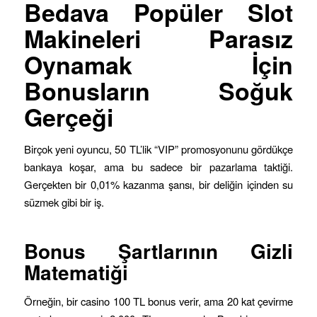
Bedava Popüler Slot
Makineleri Parasız
Oynamak İçin
Bonusların Soğuk
Gerçeği
Birçok yeni oyuncu, 50 TL’lik “VIP” promosyonunu gördükçe
bankaya koşar, ama bu sadece bir pazarlama taktiği.
Gerçekten bir 0,01% kazanma şansı, bir deliğin içinden su
süzmek gibi bir iş.
Bonus Şartlarının Gizli
Matematiği
Örneğin, bir casino 100 TL bonus verir, ama 20 kat çevirme