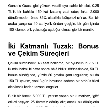
Gonzo’s Quest gibi yüksek volatiliteye sahip bir slot, 0.25
TL’lik bir bahisle 150 kat kazanç vaat eder; fakat 2.000
döndürmeden önce 85% olasılıkla bütçenizi sıfırlar. Bu, bir
araba yarışında 10 saniyelik önden geçişin, bir gün içinde
100 kilometrelik yolculuğa eşdeğer olması gibi bir mantık.
İki Katmanlı Tuzak: Bonus
ve Çekim Süreçleri
Çekim sürecindeki 48 saat bekleme, bir oyuncunun 7.5 TL
lik mini bahsi iki hafta sonra hâlâ birikir. 888casino’da, 50 TL
bonus alındığında, yüzde 30 çevrim şartı uygulanır; bu da
150 TL çevrim, yani 3 gün boyunca sadece bir otobüs bileti
alabilecek kadar kazancı engeller.
Butik bir örnek: 5.000 TL yatırım yapan bir kumarbaz, “gift”
etiketi taşıyan 25 ücretsiz dönüş alır; ancak bu dönüşlerin