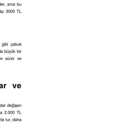
der, ama bu
alıp 3000 TL
 gibi çabuk
da büyük bir
ye sürer ve
ar ve
adar değişen
zda 2.000 TL
la tur, daha