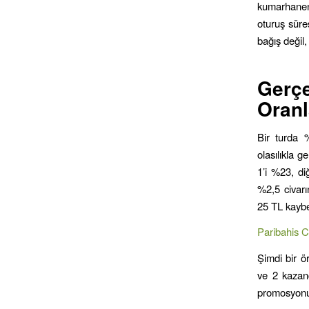
kumarhaneni
oturuş süres
bağış değil,
Gerç
Oranl
Bir turda 
olasılıkla 
1’i %23, di
%2,5 civarı
25 TL kaybe
Paribahis 
Şimdi bir ör
ve 2 kazan
promosyonun