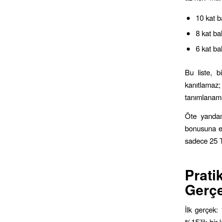
10 kat b
8 kat ba
6 kat ba
Bu liste, b
kanıtlamaz
tanımlanama
Öte yandan,
bonusuna eş
sadece 25 TL
Prati
Gerçe
İlk gerçek:
%15’lik bir 