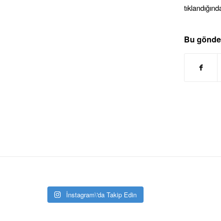
tıklandığınd
Bu gönder
İnstagram\'da Takip Edin