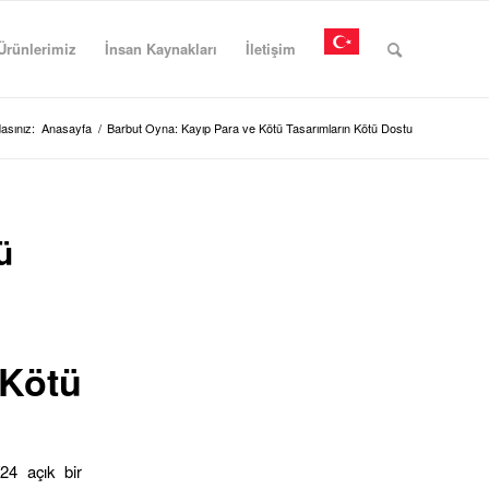
Ürünlerimiz
İnsan Kaynakları
İletişim
asınız:
Anasayfa
/
Barbut Oyna: Kayıp Para ve Kötü Tasarımların Kötü Dostu
ü
Kötü
24 açık bir