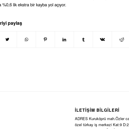
a %0,6 lik ekstra bir kayba yol açıyor.
iyi paylaş
İLETİŞİM BİLGİLERİ
ADRES Kuruköprü mah.Özler c
özel türkay iş merkezi Kat:9 D:2