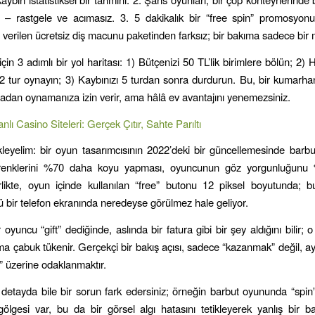
bi – rastgele ve acımasız. 3. 5 dakikalık bir “free spin” promosyonu
erilen ücretsiz diş macunu paketinden farksız; bir bakıma sadece bir
çin 3 adımlı bir yol haritası: 1) Bütçenizi 50 TL’lik birimlere bölün; 2)
tur oynayın; 3) Kaybınızı 5 turdan sonra durdurun. Bu, bir kumarha
şmadan oynamanıza izin verir, ama hâlâ ev avantajını yenemezsiniz.
lı Casino Siteleri: Gerçek Çıtır, Sahte Parıltı
eyelim: bir oyun tasarımcısının 2022’deki bir güncellemesinde barb
renklerini %70 daha koyu yapması, oyuncunun göz yorgunluğunu %
rlikte, oyun içinde kullanılan “free” butonu 12 piksel boyutunda; 
ü bir telefon ekranında neredeyse görülmez hale geliyor.
 oyuncu “gift” dediğinde, aslında bir fatura gibi bir şey aldığını bilir; o
ma çabuk tükenir. Gerçekçi bir bakış açısı, sadece “kazanmak” değil, 
 üzerine odaklanmaktır.
 detayda bile bir sorun fark edersiniz; örneğin barbut oyununda “spi
 gölgesi var, bu da bir görsel algı hatasını tetikleyerek yanlış bir b