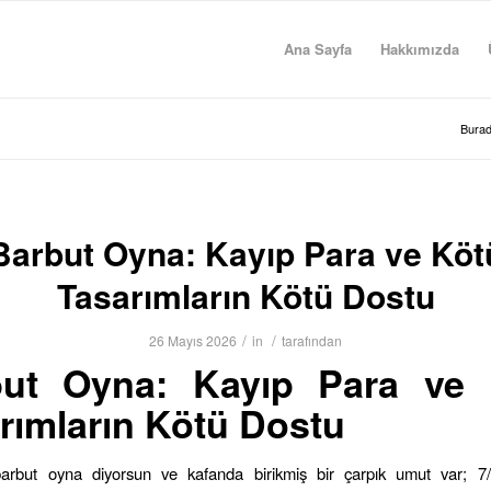
Ana Sayfa
Hakkımızda
Burad
Barbut Oyna: Kayıp Para ve Köt
Tasarımların Kötü Dostu
/
/
26 Mayıs 2026
in
tarafından
but Oyna: Kayıp Para ve 
rımların Kötü Dostu
rbut oyna diyorsun ve kafanda birikmiş bir çarpık umut var; 7/