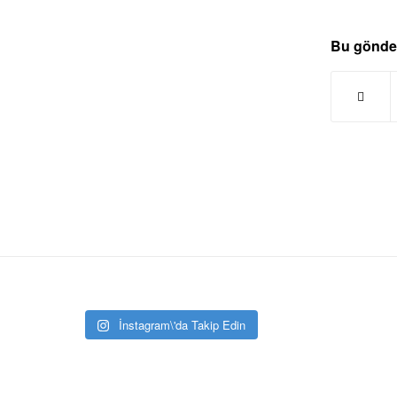
Bu gönder
İnstagram\'da Takip Edin