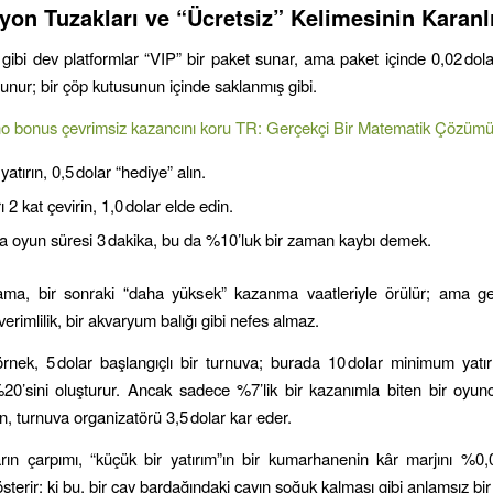
on Tuzakları ve “Ücretsiz” Kelimesinin Karanl
gibi dev platformlar “VIP” bir paket sunar, ama paket içinde 0,02 dol
lunur; bir çöp kutusunun içinde saklanmış gibi.
no bonus çevrimsiz kazancını koru TR: Gerçekçi Bir Matematik Çözüm
yatırın, 0,5 dolar “hediye” alın.
ı 2 kat çevirin, 1,0 dolar elde edin.
a oyun süresi 3 dakika, bu da %10’luk bir zaman kaybı demek.
ama, bir sonraki “daha yüksek” kazanma vaatleriyle örülür; ama g
 verimlilik, bir akvaryum balığı gibi nefes almaz.
rnek, 5 dolar başlangıçlı bir turnuva; burada 10 dolar minimum yatırım
0’sini oluşturur. Ancak sadece %7’lik bir kazanımla biten bir oyunc
, turnuva organizatörü 3,5 dolar kar eder.
ın çarpımı, “küçük bir yatırım”ın bir kumarhanenin kâr marjını %0
gösterir; ki bu, bir çay bardağındaki çayın soğuk kalması gibi anlamsız bir