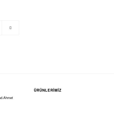
ÜRÜNLERİMİZ
ad.Ahmet