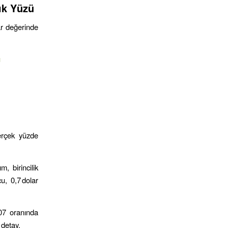
ık Yüzü
ar değerinde
ü
erçek yüzde
, birincilik
u, 0,7 dolar
,07 oranında
 detay.