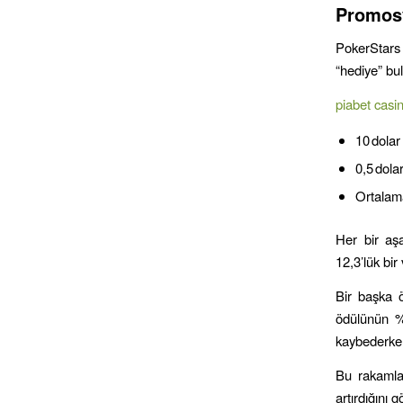
Promosy
PokerStars 
“hediye” bu
piabet casi
10 dolar 
0,5 dolar
Ortalam
Her bir aş
12,3’lük bir
Bir başka ö
ödülünün %2
kaybederken
Bu rakamlar
artırdığını 