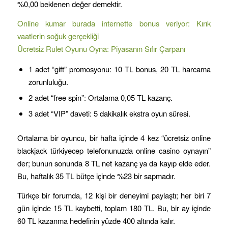
%0,00 beklenen değer demektir.
Online kumar burada internette bonus veriyor: Kırık
vaatlerin soğuk gerçekliği
Ücretsiz Rulet Oyunu Oyna: Piyasanın Sıfır Çarpanı
1 adet “gift” promosyonu: 10 TL bonus, 20 TL harcama
zorunluluğu.
2 adet “free spin”: Ortalama 0,05 TL kazanç.
3 adet “VIP” daveti: 5 dakikalık ekstra oyun süresi.
Ortalama bir oyuncu, bir hafta içinde 4 kez “ücretsiz online
blackjack türkiyecep telefonunuzda online casino oynayın”
der; bunun sonunda 8 TL net kazanç ya da kayıp elde eder.
Bu, haftalık 35 TL bütçe içinde %23 bir sapmadır.
Türkçe bir forumda, 12 kişi bir deneyimi paylaştı; her biri 7
gün içinde 15 TL kaybetti, toplam 180 TL. Bu, bir ay içinde
60 TL kazanma hedefinin yüzde 400 altında kalır.