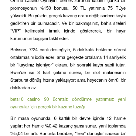
Online Casino Oynayın” demek zorunda kaldım; çünkü bir
promosyonun %150 bonusu, 50 TL yatırımla 75 TL’ye
yükseldi. Bu yüzde, gerçek kazanç oranı değil; sadece kaybı
geciktiren bir bulmacadır. Ve bir bakmışsınız, bahis siteleri
“VIP” kelimesini tırnak içinde göstererek, bir hayır
kurumunun bağışını taklit eder.
Betsson, 7/24 canlı desteğiyle, 5 dakikalık bekleme süresi
ortalamasını iddia eder; ama gerçekte ortalama 14 saniyelik
bir “kaydınız işleniyor” ekranı, bir sonraki kaybı sabit tutar.
Bwin’de ise 3 kart çekme süresi, bir slot makinesinin
Starburst dönüş hızına yaklaşıyor; ama heyecanın ömrü, bir
dakikadan az.
bets10 casino 90 ücretsiz döndürme yatırımsız yeni
oyuncular için gerçek bir kazanç tuzağı
Bir masa oyununda, 6 kartlık bir devre içinde 12 hamle
yapılır; her hamle %0,42 kazanç şansı sunar, yani toplamda
%5,04 bir artı. Bununla beraber, “free” dönüşler sadece bir