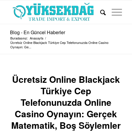
Blog - En Güncel Haberler
Buradasınız:
Anasayfa
/
Ücretsiz Online Blackjack Türkiye Cep Telefonunuzda Online Casino
Oynayın: Ge...
Ücretsiz Online Blackjack
Türkiye Cep
Telefonunuzda Online
Casino Oynayın: Gerçek
Matematik, Boş Söylemler