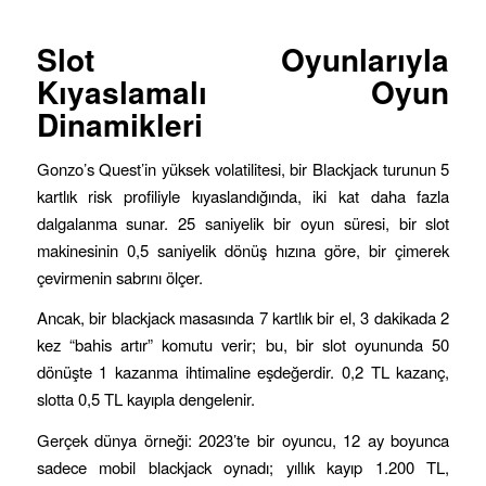
Slot Oyunlarıyla
Kıyaslamalı Oyun
Dinamikleri
Gonzo’s Quest’in yüksek volatilitesi, bir Blackjack turunun 5
kartlık risk profiliyle kıyaslandığında, iki kat daha fazla
dalgalanma sunar. 25 saniyelik bir oyun süresi, bir slot
makinesinin 0,5 saniyelik dönüş hızına göre, bir çimerek
çevirmenin sabrını ölçer.
Ancak, bir blackjack masasında 7 kartlık bir el, 3 dakikada 2
kez “bahis artır” komutu verir; bu, bir slot oyununda 50
dönüşte 1 kazanma ihtimaline eşdeğerdir. 0,2 TL kazanç,
slotta 0,5 TL kayıpla dengelenir.
Gerçek dünya örneği: 2023’te bir oyuncu, 12 ay boyunca
sadece mobil blackjack oynadı; yıllık kayıp 1.200 TL,